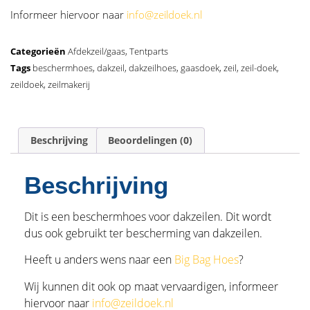
Informeer hiervoor naar
info@zeildoek.nl
Categorieën
Afdekzeil/gaas
,
Tentparts
Tags
beschermhoes
,
dakzeil
,
dakzeilhoes
,
gaasdoek
,
zeil
,
zeil-doek
,
zeildoek
,
zeilmakerij
Beschrijving
Beoordelingen (0)
Beschrijving
Dit is een beschermhoes voor dakzeilen. Dit wordt
dus ook gebruikt ter bescherming van dakzeilen.
Heeft u anders wens naar een
Big Bag Hoes
?
Wij kunnen dit ook op maat vervaardigen, informeer
hiervoor naar
info@zeildoek.nl